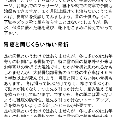
（凍瘡 とうそう）を疑ってください。手足の乾布マッサ
ージ、お風呂でのマッサージ、靴下や靴での防寒で予防も
治療もできますが、１ヶ月以上続けても治らないようであ
れば、皮膚科を受診してみましょう。昔の子供のように、
下駄やズック靴で足を濡らすことはないでしょうが、防
水、保温に優れた靴を選び、靴下をこまめに替えてやって
下さい。
足の病気というわけではありませんが、冬に多いのはお年
寄りの転倒による骨折です。特に雪の日の整形外科外来は
お年寄りの骨折で大混雑です。たかが骨折と思われるかも
しれませんが、大腿骨頚部骨折の５年後の生存率は４６％
と半数以上が死んでしまう、胃癌と同じくらい怖い骨折も
あります。 冬は滑って転ぶだけでなく、寒さで着ぶくれ
て動きが鈍くなり、つま先を引っかけたり、踏み違えて足
を捻ったりして転びます。ですから、冬の靴には滑らない
ように靴底の防滑性、足先を引っかけないトー・アップ、
足を捻らないように安定したヒールが必要です。
足の病気というわけではありませんが、冬に多いのはお年
寄りの転倒による骨折です。特に雪の日の整形外科外来は