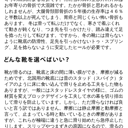
お年寄りの骨折で大混雑です。たかが骨折と思われるかも
しれませんが、大腿骨頚部骨折の５年後の生存率は４６％
と半数以上が死んでしまう、胃癌と同じくらい怖い骨折も
あります。 冬は滑って転ぶだけでなく、寒さで着ぶくれ
て動きが鈍くなり、つま先を引っかけたり、踏み違えて足
を捻ったりして転びます。ですから、冬の靴には滑らない
ように靴底の防滑性、足先を引っかけないトゥ・スプリン
グ、足を捻らないように安定したヒールが必要です。
靴が滑るのは、靴底と床の間に薄い膜ができ、摩擦が減る
ためです。北国用の靴底には昔のスタッド（スパイク）タ
イアのように床に食い込んで滑りを止める工夫をした物も
ありますが、一般にはスタッドレスタイヤの様に、ゴムの
材質を変えブロックデザインを工夫して水の幕を切り排出
して滑りを防止しています。しかし、ただ滑らなければ良
いと言う訳ではありません。摩擦には静止摩擦と動摩擦と
言って、止まっている時と動いているときの摩擦がありま
すが、これらが極端に違うと急に滑り始めたら急停止した
りします。スリップやつまずきの原因になるので、滑るの