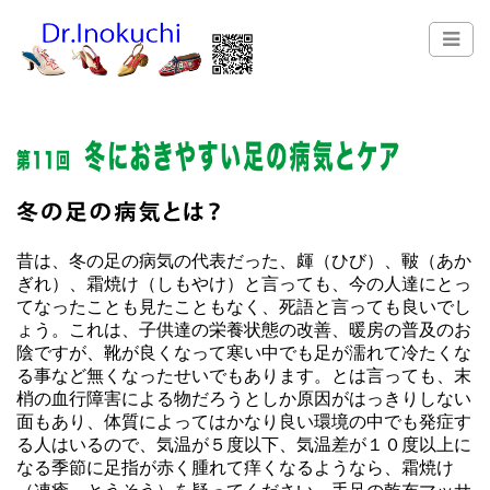
昔は、冬の足の病気の代表だった、皹（ひび）、皸（あか
ぎれ）、霜焼け（しもやけ）と言っても、今の人達にとっ
てなったことも見たこともなく、死語と言っても良いでし
ょう。これは、子供達の栄養状態の改善、暖房の普及のお
陰ですが、靴が良くなって寒い中でも足が濡れて冷たくな
る事など無くなったせいでもあります。とは言っても、末
梢の血行障害による物だろうとしか原因がはっきりしない
面もあり、体質によってはかなり良い環境の中でも発症す
る人はいるので、気温が５度以下、気温差が１０度以上に
なる季節に足指が赤く腫れて痒くなるようなら、霜焼け